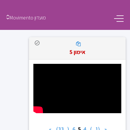
מועדון Movimento
אימון 5
»
(...33)
6
5
4
(1...)
«