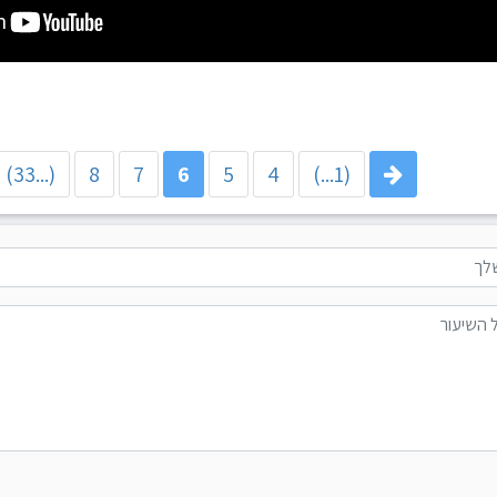
(...33)
8
7
6
5
4
(1...)