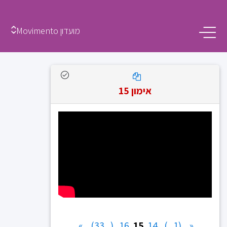
מועדון Movimento
אימון 15
»
(...33)
16
15
14
(1...)
«