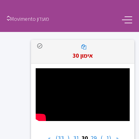
מועדון Movimento
אימון 30
»
(...33)
31
30
29
(1...)
«