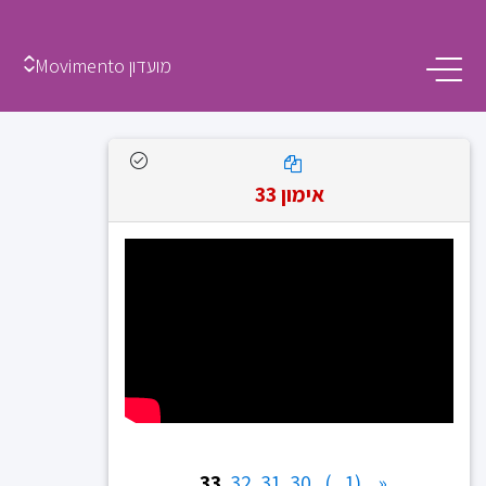
מועדון Movimento
אימון 33
33
32
31
30
(1...)
«