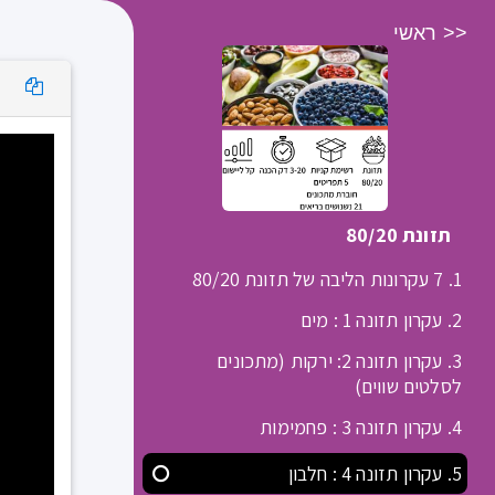
<< ראשי
מועדון Movimento
תזונת 80/20
1. 7 עקרונות הליבה של תזונת 80/20
2. עקרון תזונה 1 : מים
3. עקרון תזונה 2: ירקות (מתכונים
לסלטים שווים)
4. עקרון תזונה 3 : פחמימות
5. עקרון תזונה 4 : חלבון