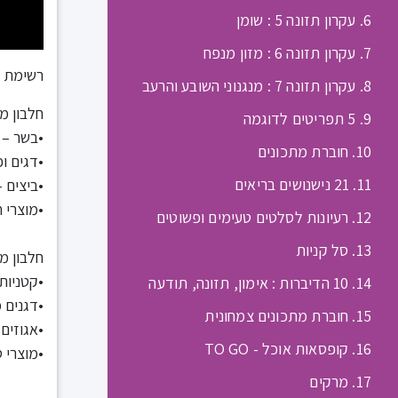
6. עקרון תזונה 5 : שומן
7. עקרון תזונה 6 : מזון מנפח
רשימת ח
8. עקרון תזונה 7 : מנגנוני השובע והרעב
חלבון מ
9. 5 תפריטים לדוגמה
•בשר – ח
10. חוברת מתכונים
•דגים ופ
11. 21 נישנושים בריאים
•ביצים –
•מוצרי ח
12. רעיונות לסלטים טעימים ופשוטים
13. סל קניות
חלבון מ
•קטניות
14. 10 הדיברות : אימון, תזונה, תודעה
•דגנים 
15. חוברת מתכונים צמחונית
•אגוזים 
16. קופסאות אוכל - TO GO
•מוצרי 
17. מרקים