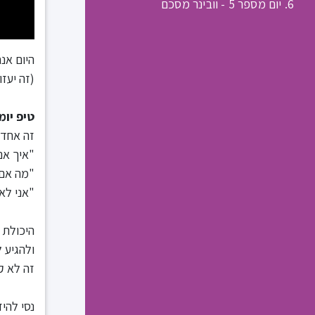
6. יום מספר 5 - וובינר מסכם
היום אנ
(זה יעז
טיפ יומ
זה אחד 
"איך אנ
"מה אם 
"אני לא
היכולת 
ולהגיע ל
זה לא ק
נסי להי