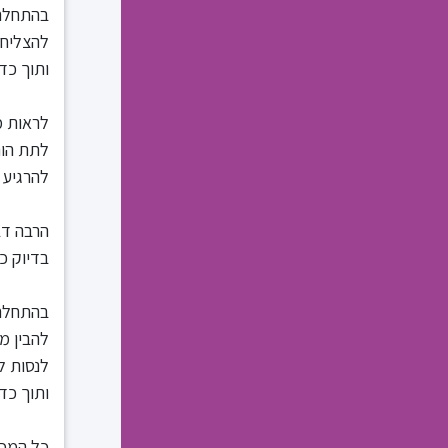
בהתחלה 
להצליח 
ותוך כד
לראות מ
לתת הור
להרגיע 
הרבה דב
בדיוק כמ
בהתחלה
להבין מ
לנסות ל
ותוך כד
כל המכל