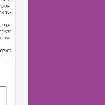
האסימוני
צעד אחר
וזכרי ד
הלמידה ו
האימון 
בהצלחה 
ירדן