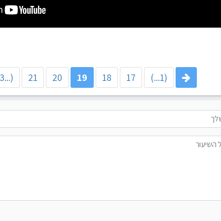
(...33)
21
20
19
18
17
(1...)