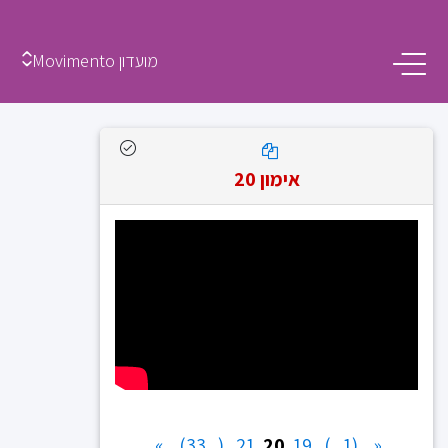
מועדון Movimento
אימון 20
»
(...33)
21
20
19
(1...)
«